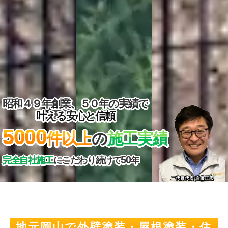
昭和４９年創業、５０年の実績で
叶える安心と信頼
5000
件以上
の
施工実績
50
完全自社施工
にこだわり続けて
年
二代目代表 岩藤正宏
地元岡山で外壁塗装・屋根塗装・住