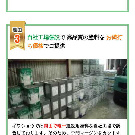
す。
できます。
外壁塗装について見る
「まだ大丈夫」と思っていても、目に見えない部分で
「塗装の時期かどうかわからない」「本当に塗り替え
ダメージが進行していることが多いのが外壁の怖いと
が必要なのか不安…」という方もご安心ください。
ころ。
イワショウでは無料診断を実施中！
自社工場併設
で
高品質の塗料を
お値打
イワショウでは無料診断を実施中！
経験豊富な外壁診断士が、外壁・屋根の状態を詳しく
ち価格
でご提供
プロが外壁の状態を細かくチェックし、「今すぐ補修
チェックし、現状と最適なメンテナンス方法をご提案
が必要なのか？」「どのようなメンテナンスが最適な
いたします。
のか？」 を丁寧にご提案します。
外壁・屋根の塗装は、10年目がひとつの節目。
大切な住まいを守るために、まずはお気軽にご相談く
大切な住まいを長持ちさせるために、まずはお気軽に
ださい！
ご相談ください！
*
一般社団法人「全国住宅外壁診断士協会」資格
外壁塗装について見る
外壁塗装について見る
イワショウでは
岡山で唯一
建設用塗料を自社工場で調
屋根塗装について見る
色しております。そのため、中間マージンをカットす