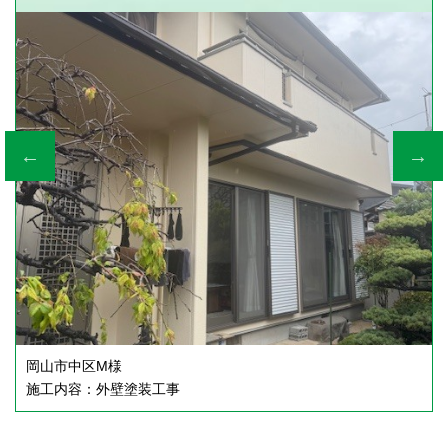
邸
岡山市中区N様邸
塗装工事,屋根塗装工事,サイディング塗装工事
施工内容：外壁塗装