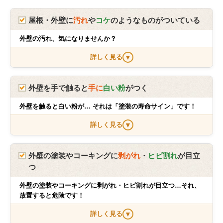
屋根・外壁に
汚れ
や
コケ
のようなものがついている
外壁の汚れ、気になりませんか？
詳しく見る
▼
外壁を手で触ると
手に
白い粉
がつく
外壁を触ると白い粉が… それは「塗装の寿命サイン」です！
詳しく見る
▼
外壁の塗装やコーキングに
剥がれ
・
ヒビ割れ
が目立
つ
外壁の塗装やコーキングに剥がれ・ヒビ割れが目立つ…それ、
放置すると危険です！
詳しく見る
▼