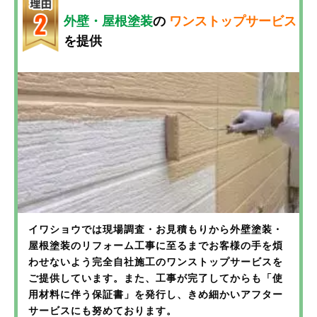
気密性・断熱性の低下 → 室内の温度が安定せず、冷暖
塗装をせずに放置するとどうなる？
外壁・屋根塗装
の
ワンストップサービス
早めの対策が、住まいを長持ちさせる秘訣！
房の効きが悪くなる
防水機能の低下 → 雨水が外壁や屋根に染み込み、ひび
を提供
修繕費用の増大 → 早めのメンテナンスなら費用を抑え
チョーキング現象は、「外壁塗装の寿命が近づいてい
割れや雨漏りの原因に
られるが、放置すると大規模な補修が必要に
る」という警告です。
断熱性・気密性の低下 → 冷暖房の効きが悪くなり、光
放置すればするほど劣化は進み、最終的には外壁材自
熱費がかさむ
特に、コーキングの劣化は見落とされがちですが、外
体の交換が必要になることも…。しかし、適切なタイ
カビやコケの発生 → 湿気がこもり、家の内部まで腐食
壁と外壁の間をつなぐ大切な役割を果たしており、剥
ミングで塗装を行うことで、住まいの寿命を大幅に延
が進む可能性
がれたまま放置すると雨水が侵入し、内部の木材や鉄
ばすことができます。
建物の劣化が加速 → 外壁や屋根材そのものが傷み、最
骨を腐食させる原因になります。
悪の場合張り替えが必要に
「まだ塗装の時期かどうかわからない…」という方も
「少しのヒビだから大丈夫」と思っていると、気づか
ご安心ください。
「10年以上何もしていない」という場合は、すでに塗
ないうちに劣化が進み、修繕コストが大幅に増える可
膜が本来の機能を果たしていない可能性が高いため、
能性も…。
イワショウでは無料診断を実施中！
早めの診断とメンテナンスが必要です。
お客様の外壁の状態を細かくチェックし、本当に塗装
イワショウでは現場調査・お見積もりから外壁塗装・
が必要なのか？最適な施工方法は何か？ を、プロの視
屋根塗装のリフォーム工事に至るまでお客様の手を煩
外壁の剥がれ・ヒビ割れを見つけたら、早めの対
点で丁寧にご提案します。
わせないよう完全自社施工のワンストップサービスを
策が重要！
家を長持ちさせるために、今できること
ご提供しています。また、工事が完了してからも「使
家は大切な資産。住まいの健康を守るために、まずは
塗装やコーキングの劣化は、早めにメンテナンスを行
外壁や屋根の塗装は、適切なタイミングでメンテナン
用材料に伴う保証書」を発行し、きめ細かいアフター
お気軽にご相談ください！
うことで、建物の寿命を大幅に延ばすことができま
スを行うことで、住まいの寿命を大幅に延ばすことが
サービスにも努めております。