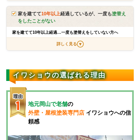
外壁の汚れ、気になりません
か？
家を建てて
10年以上
経過しているが、一度も
塗替え
をしたことがない
「最近、外壁が黒ずんでいる…」「屋根にコケのよう
家を建てて10年以上経過…一度も塗替えをしていない方へ
なものが…」そんな症状が見られたら要注意です。汚
れの正体は、空気中のチリやホコリだけでなく、カビ
外壁を触ると白い粉が… それは
詳しく見る
▼
や藻、コケであることが多く、建物の見た目を損なう
「塗装の寿命サイン」です！
だけでなく、健康や住宅の耐久性にも影響を及ぼしま
す。
外壁を手で触ったとき、手に白い粉がつくことはあり
イワショウの選ばれる理由
ませんか？
汚れを放置するとどうなる？
これは「チョーキング現象（白亜化現象）」と呼ばれ
カビやコケの繁殖 → アレルギーや健康被害のリス
るもので、外壁の塗膜が紫外線や雨風によって劣化
ク
外壁の塗装やコーキングに剥が
し、防水機能が低下している証拠です。
地元岡山で老舗
の
外壁の劣化 → 細かいひび割れから雨水が浸入し、
れ・ヒビ割れが目立つ…それ、
外壁・屋根塗装専門店
イワショウへの信
外壁塗装は、ただ美観を維持するだけでなく、住まい
建物の寿命を縮める
放置すると危険です！
を雨や紫外線から守る保護膜の役割を果たしていま
頼感
美観の低下 → 汚れが定着すると簡単な洗浄では落
す。しかし、このチョーキング現象が発生すると、塗
ちにくくなる
「外壁の塗装が剥がれている…」「コーキング（目地
膜の効果が薄れ、外壁の劣化が進行してしまうので