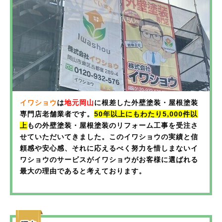
部分）にヒビが入っている…」
す。
屋根や外壁は、毎日紫外線や雨風にさらされ、知らず
家を建てて10年以上経過…一度
そんな症状が見られたら、住まいの防水・断熱機能が
知らずのうちにダメージを受けています。
「まだ大丈
低下しているサインかもしれません。
も塗替えをしていない方へ
夫」
と思って放置していると、気づいたときには補修
チョーキング現象を放置するとどうなる？
が必要な状態になっていることも…。
外壁塗装やコーキング（シーリング）は、建物を雨風
新築時はピカピカだった外壁や屋根も、10年を過ぎる
防水機能が低下 → 雨水が染み込み、外壁内部の腐食や
や紫外線から守る「防水バリア」の役割を果たしてい
早めの対策が、住まいを長持ちさせる秘訣！
と少しずつ劣化が進んでいきます。
ひび割れが進行
ます。しかし、長年の気候の影響を受けることで、
ひび割れ・剥がれが発生 → 塗膜の劣化が進み、外壁材
徐々に劣化が進行し、剥がれやヒビ割れが発生しま
イワショウでは、外壁や屋根の無料診断を実施中！
一般的に、戸建住宅の外壁・屋根塗装は10年に一度が
そのものが損傷
す。
「汚れの原因は何か？」「本当に塗装が必要なの
目安とされています。塗装は、単に見た目を美しくす
イワショウ
は
地元岡山
に根差した外壁塗装・屋根塗装
カビ・コケの発生 → 水分が外壁内部に滞留し、カビや
か？」を、塗装のプロがしっかり診断し、最適なメン
るだけでなく、紫外線や雨風から家を守る重要な役割
専門店老舗業者です。
50年以上にもわたり5,000件以
そのまま放置すると、建物の寿命を縮める原因に…！
コケが繁殖
テナンス方法をご提案します。
を担っています。しかし、10年以上メンテナンスを行
上
もの外壁塗装・屋根塗装のリフォーム工事を受注さ
修繕コストの増大 → 早めの対策なら費用を抑えられる
っていないと、塗膜が劣化し、外壁や屋根の防水機能
せていただいてきました。このイワショウの実績と信
気になったら、まずはお気軽にご相談ください！
が、放置すると大規模修繕が必要に
頼感や安心感、それに応えるべく努力を惜しまないイ
が低下している可能性が高いのです。
塗装やコーキングの剥がれ・ヒビ割れを放置する
住まいの美しさと安心を守るために、私たちが全力で
ワショウのサービスがイワショウがお客様に選ばれる
とどうなる？
「まだ大丈夫」と思っているうちに、外壁のダメージ
サポートいたします。
「特に目立ったトラブルはないから大丈夫」と思って
最大の理由であると考えております。
は見えないところで進行してしまいます。
防水機能の低下 → 壁のひび割れや隙間から雨水が浸入
いても、劣化は目に見えないところで進行しているこ
チョーキング現象が確認できたら、外壁塗装のタイミ
し、内部の腐食が進行
とが多いため注意が必要です。
外壁塗装について見る
ングが来たサイン！
結露やカビの発生 → 外壁のひび割れから湿気が入り込
み、室内環境が悪化