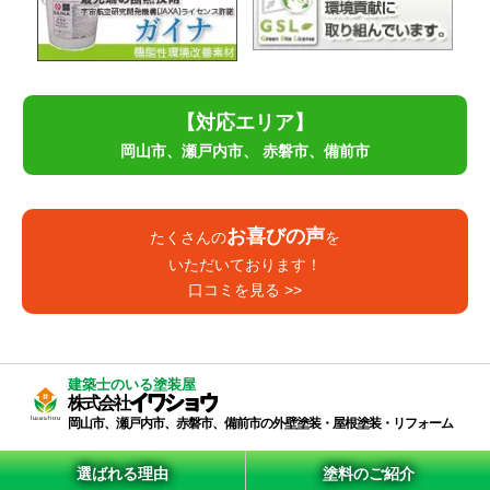
【対応エリア】
岡山市、瀬戸内市、
赤磐市、備前市
お喜びの声
たくさんの
を
いただいております！
口コミを見る >>
建築士のいる塗装屋
イワショウ
株式会社
岡山市、瀬戸内市、赤磐市、備前市の外壁塗装・屋根塗装・リフォーム
選ばれる理由
塗料のご紹介