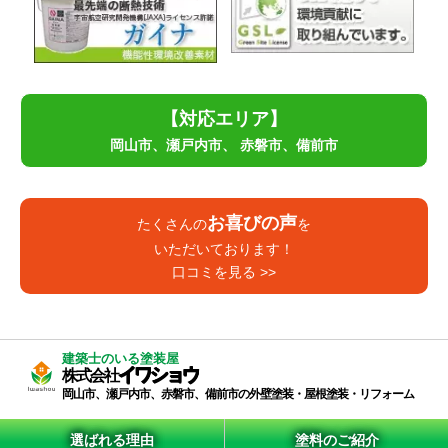
【対応エリア】
岡山市、瀬戸内市、
赤磐市、備前市
お喜びの声
たくさんの
を
いただいております！
口コミを見る >>
建築士のいる塗装屋
イワショウ
株式会社
岡山市、瀬戸内市、赤磐市、備前市の外壁塗装・屋根塗装・リフォーム
選ばれる理由
塗料のご紹介